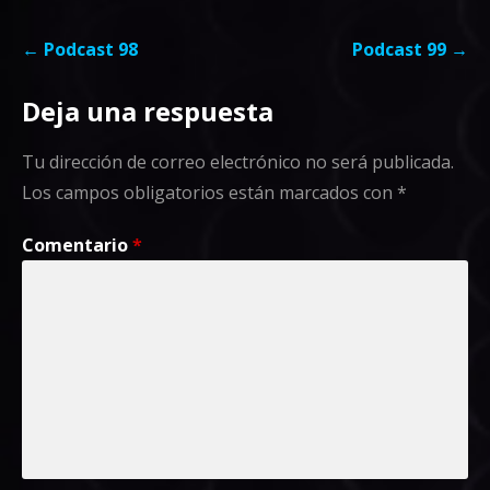
Navegación
← Podcast 98
Podcast 99 →
de
Deja una respuesta
entradas
Tu dirección de correo electrónico no será publicada.
Los campos obligatorios están marcados con
*
Comentario
*