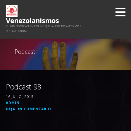
Saltar
al
Venezolanismos
contenido
EL PRIMER PODCAST EN ESPAÑOL QUE SALIÓ POR REALLY SIMPLE
SYNDICATION (RSS)
Podcast
Podcast 98
16 JULIO, 2015
ADMIN
DEJA UN COMENTARIO