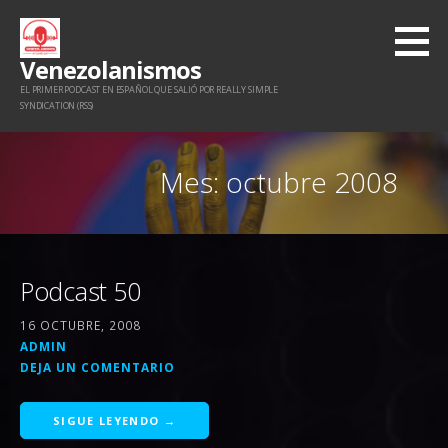
Saltar
al
Venezolanismos
contenido
EL PRIMER PODCAST EN ESPAÑOL QUE SALIÓ POR REALLY SIMPLE
SYNDICATION (RSS)
Mes: octubre 2008
Podcast 50
16 OCTUBRE, 2008
ADMIN
DEJA UN COMENTARIO
SIGUE LEYENDO →