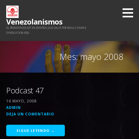
Saltar
al
Venezolanismos
contenido
EL PRIMER PODCAST EN ESPAÑOL QUE SALIÓ POR REALLY SIMPLE
SYNDICATION (RSS)
Mes: mayo 2008
Podcast 47
16 MAYO, 2008
ADMIN
DEJA UN COMENTARIO
SIGUE LEYENDO →