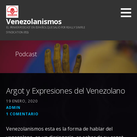
Saltar
al
Venezolanismos
contenido
EL PRIMER PODCAST EN ESPAÑOL QUE SALIÓ POR REALLY SIMPLE
SYNDICATION (RSS)
Podcast
Argot y Expresiones del Venezolano
19 ENERO, 2020
ADMIN
1 COMENTARIO
Venezolanismos esta es la forma de hablar del