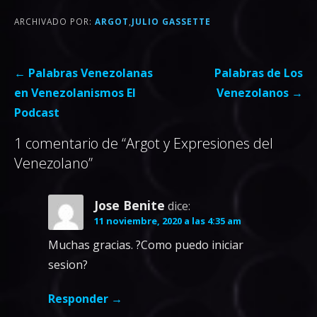
ARCHIVADO POR:
ARGOT
,
JULIO GASSETTE
Navegación
← Palabras Venezolanas
Palabras de Los
de
en Venezolanismos El
Venezolanos →
entradas
Podcast
1 comentario de
“Argot y Expresiones del
Venezolano”
Jose Benite
dice:
11 noviembre, 2020 a las 4:35 am
Muchas gracias. ?Como puedo iniciar
sesion?
Responder