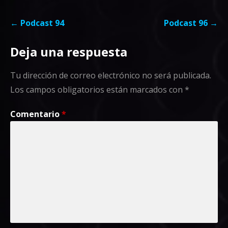
Navegación
← Podcast 94
Podcast 96 →
de
Deja una respuesta
entradas
Tu dirección de correo electrónico no será publicada.
Los campos obligatorios están marcados con
*
Comentario
*