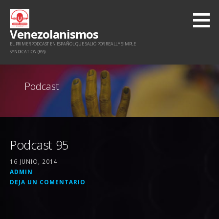
Saltar
al
Venezolanismos
contenido
EL PRIMER PODCAST EN ESPAÑOL QUE SALIÓ POR REALLY SIMPLE
SYNDICATION (RSS)
Podcast
Podcast 95
16 JUNIO, 2014
ADMIN
DEJA UN COMENTARIO