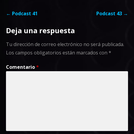
Navegación
← Podcast 41
Podcast 43 →
de
Deja una respuesta
entradas
Tu dirección de correo electrónico no será publicada.
Los campos obligatorios están marcados con
*
Comentario
*