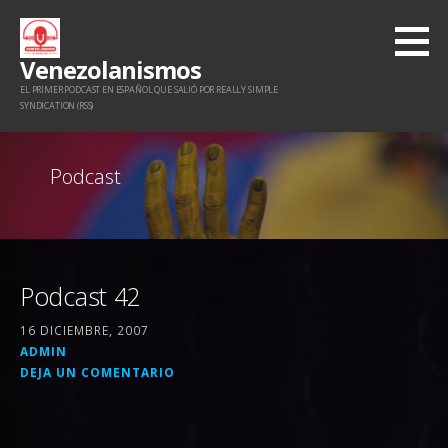
Saltar
al
Venezolanismos
contenido
EL PRIMER PODCAST EN ESPAÑOL QUE SALIÓ POR REALLY SIMPLE
SYNDICATION (RSS)
Podcast
Podcast 42
16 DICIEMBRE, 2007
ADMIN
DEJA UN COMENTARIO