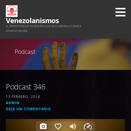
Saltar
al
Venezolanismos
contenido
EL PRIMER PODCAST EN ESPAÑOL QUE SALIÓ POR REALLY SIMPLE
SYNDICATION (RSS)
Podcast
Podcast 346
13 FEBRERO, 2019
ADMIN
DEJA UN COMENTARIO