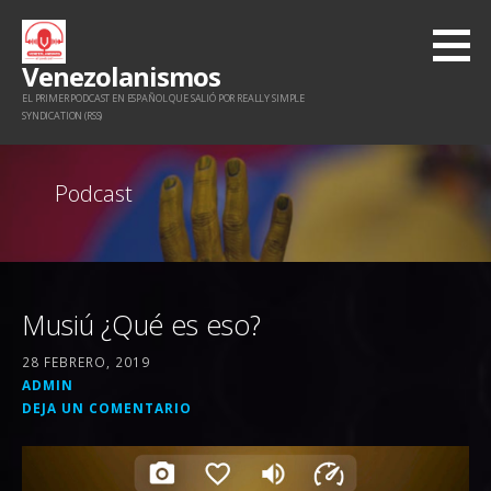
Saltar
al
Venezolanismos
contenido
EL PRIMER PODCAST EN ESPAÑOL QUE SALIÓ POR REALLY SIMPLE
SYNDICATION (RSS)
Podcast
Musiú ¿Qué es eso?
28 FEBRERO, 2019
ADMIN
DEJA UN COMENTARIO