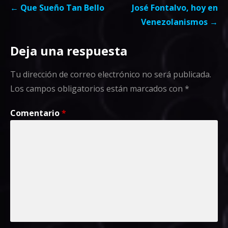
Navegación
← Que Sueño Tan Bello
José Fontalvo, hoy en
de
Venezolanismos →
entradas
Deja una respuesta
Tu dirección de correo electrónico no será publicada.
Los campos obligatorios están marcados con
*
Comentario
*