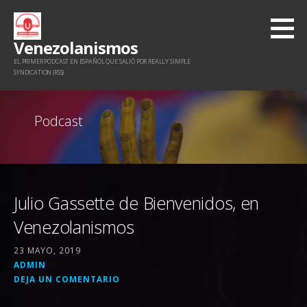
Saltar
al
Venezolanismos
contenido
EL PRIMER PODCAST EN ESPAÑOL QUE SALIÓ POR REALLY SIMPLE
SYNDICATION (RSS)
Podcast
Julio Gassette de Bienvenidos, en
Venezolanismos
23 MAYO, 2019
ADMIN
DEJA UN COMENTARIO