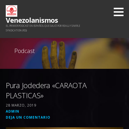
Saltar
al
Venezolanismos
contenido
EL PRIMER PODCAST EN ESPAÑOL QUE SALIÓ POR REALLY SIMPLE
SYNDICATION (RSS)
Podcast
Pura Jodedera «CARAOTA
PLASTICAS»
28 MARZO, 2019
ADMIN
DEJA UN COMENTARIO