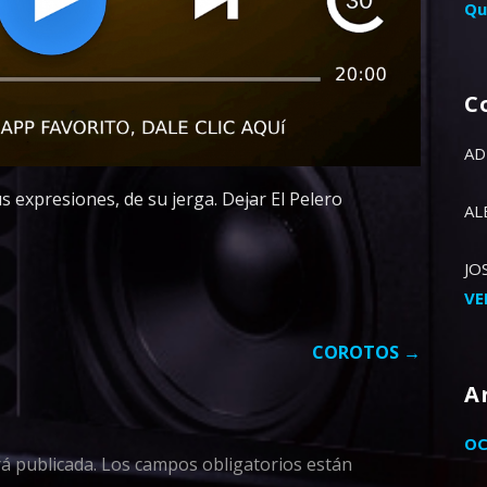
Qu
C
AD
 expresiones, de su jerga. Dejar El Pelero
AL
JO
VE
COROTOS →
A
OC
á publicada.
Los campos obligatorios están