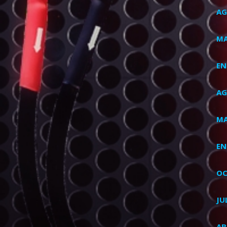
AG
MA
EN
AG
MA
EN
OC
JU
AB