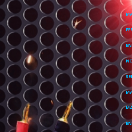
MA
FE
EN
NO
SE
MA
MA
EN