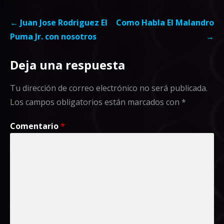
Navegación
← Juan Jose Rodriguez El
Como Habla El Malandro
de
Puma Jr. con nosotros
→
entradas
Deja una respuesta
Tu dirección de correo electrónico no será publicada.
Los campos obligatorios están marcados con
*
Comentario
*