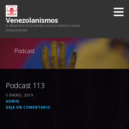
Saltar
al
Venezolanismos
contenido
EL PRIMER PODCAST EN ESPAÑOL QUE SALIÓ POR REALLY SIMPLE
SYNDICATION (RSS)
Podcast
Podcast 113
5 ENERO, 2019
ADMIN
DEJA UN COMENTARIO