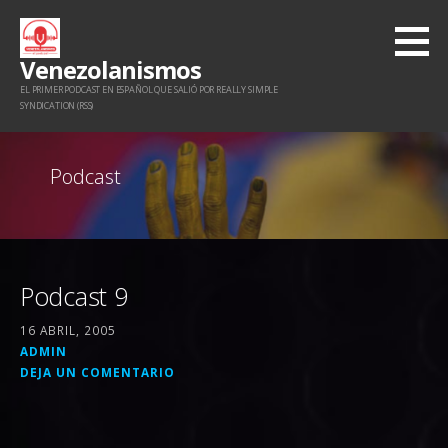
Saltar
al
Venezolanismos
contenido
EL PRIMER PODCAST EN ESPAÑOL QUE SALIÓ POR REALLY SIMPLE
SYNDICATION (RSS)
Podcast
Podcast 9
16 ABRIL, 2005
ADMIN
DEJA UN COMENTARIO