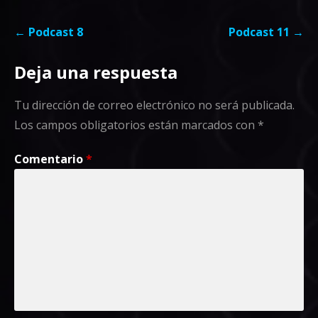
Navegación
← Podcast 8
Podcast 11 →
de
Deja una respuesta
entradas
Tu dirección de correo electrónico no será publicada.
Los campos obligatorios están marcados con
*
Comentario
*