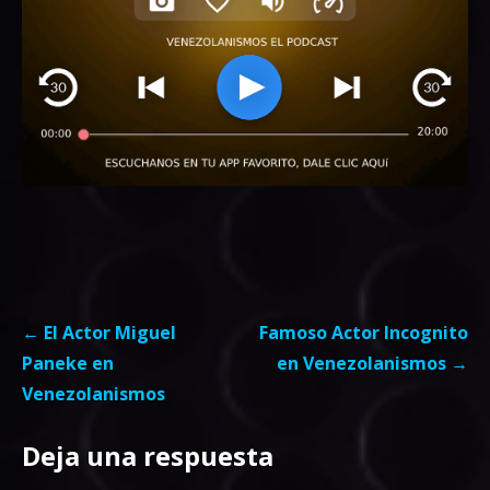
Navegación
← El Actor Miguel
Famoso Actor Incognito
de
Paneke en
en Venezolanismos →
entradas
Venezolanismos
Deja una respuesta