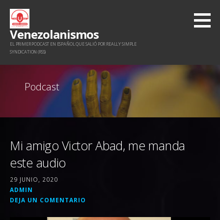
Saltar
al
Venezolanismos
contenido
EL PRIMER PODCAST EN ESPAÑOL QUE SALIÓ POR REALLY SIMPLE
SYNDICATION (RSS)
Podcast
Mi amigo Victor Abad, me manda
este audio
29 JUNIO, 2020
ADMIN
DEJA UN COMENTARIO