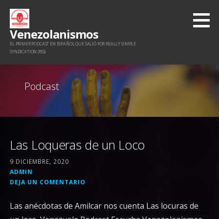
Saltar
al
Venezolanismos
contenido
EL PRIMER PODCAST EN ESPAÑOL QUE SALIÓ POR REALLY SIMPLE
SYNDICATION (RSS)
Podcast
Las Loqueras de un Loco
9 DICIEMBRE, 2020
ADMIN
DEJA UN COMENTARIO
Las anécdotas de Amilcar nos cuenta Las locuras de