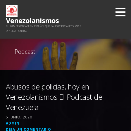
Saltar
al
Venezolanismos
contenido
EL PRIMER PODCAST EN ESPAÑOL QUE SALIÓ POR REALLY SIMPLE
SYNDICATION (RSS)
Podcast
Abusos de policías, hoy en
Venezolanismos El Podcast de
Venezuela
5 JUNIO, 2020
ADMIN
DEJA UN COMENTARIO